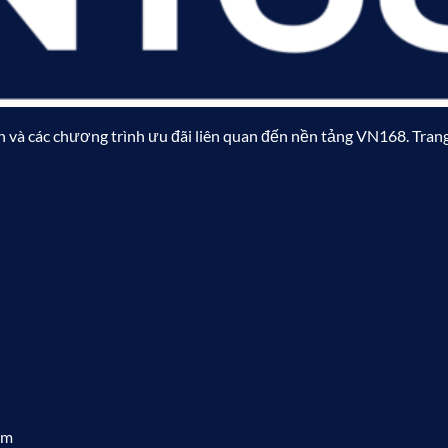
kiện và các chương trình ưu đãi liên quan đến nền tảng VN168. 
am