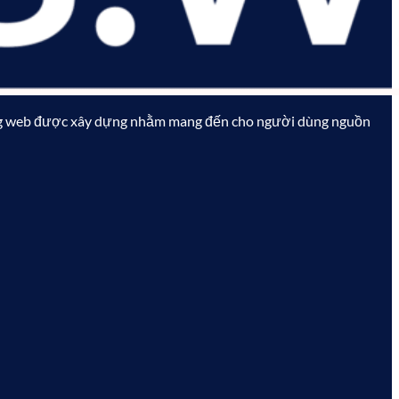
Trang web được xây dựng nhằm mang đến cho người dùng nguồn