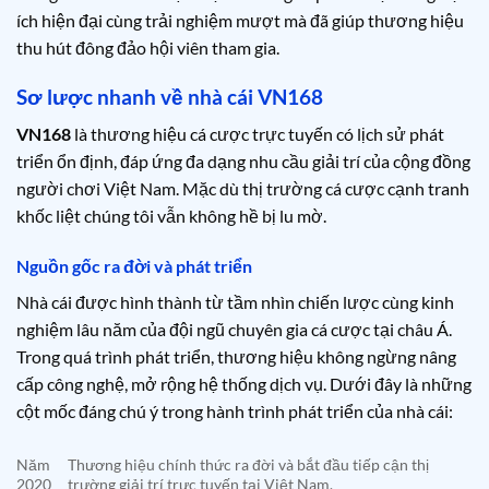
ích hiện đại cùng trải nghiệm mượt mà đã giúp thương hiệu
thu hút đông đảo hội viên tham gia.
Sơ lược nhanh về nhà cái VN168
VN168
là thương hiệu cá cược trực tuyến có lịch sử phát
triển ổn định, đáp ứng đa dạng nhu cầu giải trí của cộng đồng
người chơi Việt Nam. Mặc dù thị trường cá cược cạnh tranh
khốc liệt chúng tôi vẫn không hề bị lu mờ.
Nguồn gốc ra đời và phát triển
Nhà cái được hình thành từ tầm nhìn chiến lược cùng kinh
nghiệm lâu năm của đội ngũ chuyên gia cá cược tại châu Á.
Trong quá trình phát triển, thương hiệu không ngừng nâng
cấp công nghệ, mở rộng hệ thống dịch vụ. Dưới đây là những
cột mốc đáng chú ý trong hành trình phát triển của nhà cái:
Năm
Thương hiệu chính thức ra đời và bắt đầu tiếp cận thị
2020
trường giải trí trực tuyến tại Việt Nam.