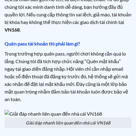
chúng tôi xác minh danh tính dễ dàng, bạn hưởng đầy đủ
quyền lợi. Nếu cung cấp thông tin sai lệch, giả mạo, tài khoản
bị khóa hay không thể thực hiện các giao dịch tài chính tại
VN168
.
Quên pass tài khoản thì phải làm gì?
Trong trường hợp quên pass, người chơi không cần quá lo
lắng. Chúng tôi đã tích hợp chức năng “Quên mật khẩu”
ngay tại giao diện đăng nhập. Hội viên chỉ cần nhập email
hoặc số điện thoại đã đăng ký trước đó, hệ thống sẽ gửi mã
xác nhận để đặt lại mật khẩu mới. Đây cũng là một lớp bảo
mật quan trọng nhằm đảm bảo tài khoản luôn được bảo vệ
an toàn.
Giải đáp nhanh liên quan đến nhà cái VN168