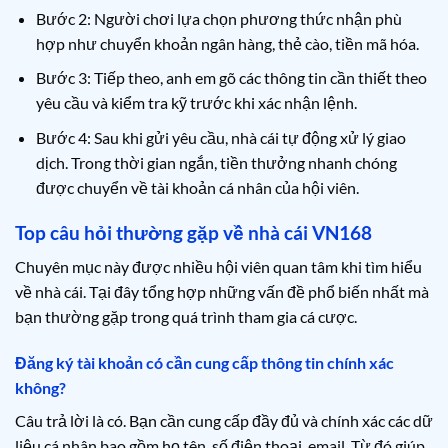
Bước 2: Người chơi lựa chọn phương thức nhận phù
hợp như chuyển khoản ngân hàng, thẻ cào, tiền mã hóa.
Bước 3: Tiếp theo, anh em gõ các thông tin cần thiết theo
yêu cầu và kiểm tra kỹ trước khi xác nhận lệnh.
Bước 4: Sau khi gửi yêu cầu, nhà cái tự động xử lý giao
dịch. Trong thời gian ngắn, tiền thưởng nhanh chóng
được chuyển về tài khoản cá nhân của hội viên.
Top câu hỏi thường gặp về nhà cái VN168
Chuyên mục này được nhiều hội viên quan tâm khi tìm hiểu
về nhà cái. Tại đây tổng hợp những vấn đề phổ biến nhất mà
bạn thường gặp trong quá trình tham gia cá cược.
Đăng ký tài khoản có cần cung cấp thông tin chính xác
không?
Câu trả lời là có. Bạn cần cung cấp đầy đủ và chính xác các dữ
liệu cá nhân bao gồm họ tên, số điện thoại, email. Từ đó giúp