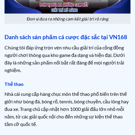
Đơn vị đưa ra những cam kết giải trí rõ ràng
Danh sách sản phẩm cá cược đặc sắc tại VN168
Chúng tôi đáp ứng trọn vẹn nhu cầu giải trí của cộng đồng
người chơi thông qua kho game đa dạng và hiện đại. Dưới
đây là những sản phẩm nổi bật rất đáng để mọi người trải
nghiệm.
Thể thao
Nhà cái cung cấp hàng chục môn thể thao phổ biến trên thế
giới như bóng đá, bóng rổ, tennis, bóng chuyền, cầu lông hay
đua xe. Trang chủ cập nhật hơn 1000 giải đấu lớn nhỏ mỗi
năm, từ các giải quốc nội cho đến những sự kiện thể thao
tầm cỡ quốc tế.