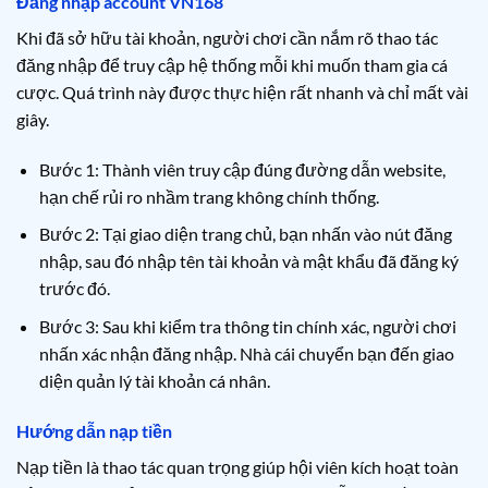
Đăng nhập account VN168
Khi đã sở hữu tài khoản, người chơi cần nắm rõ thao tác
đăng nhập để truy cập hệ thống mỗi khi muốn tham gia cá
cược. Quá trình này được thực hiện rất nhanh và chỉ mất vài
giây.
Bước 1: Thành viên truy cập đúng đường dẫn website,
hạn chế rủi ro nhầm trang không chính thống.
Bước 2: Tại giao diện trang chủ, bạn nhấn vào nút đăng
nhập, sau đó nhập tên tài khoản và mật khẩu đã đăng ký
trước đó.
Bước 3: Sau khi kiểm tra thông tin chính xác, người chơi
nhấn xác nhận đăng nhập. Nhà cái chuyển bạn đến giao
diện quản lý tài khoản cá nhân.
Hướng dẫn nạp tiền
Nạp tiền là thao tác quan trọng giúp hội viên kích hoạt toàn