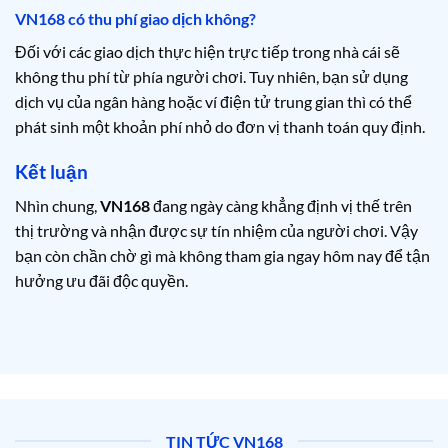
VN168 có thu phí giao dịch không?
Đối với các giao dịch thực hiện trực tiếp trong nhà cái sẽ
không thu phí từ phía người chơi. Tuy nhiên, bạn sử dụng
dịch vụ của ngân hàng hoặc ví điện tử trung gian thì có thể
phát sinh một khoản phí nhỏ do đơn vị thanh toán quy định.
Kết luận
Nhìn chung,
VN168
đang ngày càng khẳng định vị thế trên
thị trường và nhận được sự tín nhiệm của người chơi. Vậy
bạn còn chần chờ gì mà không tham gia ngay hôm nay để tận
hưởng ưu đãi độc quyền.
TIN TỨC VN168