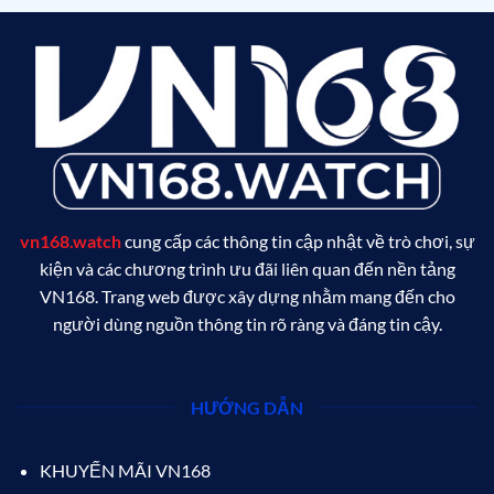
vn168.watch
cung cấp các thông tin cập nhật về trò chơi, sự
kiện và các chương trình ưu đãi liên quan đến nền tảng
VN168. Trang web được xây dựng nhằm mang đến cho
người dùng nguồn thông tin rõ ràng và đáng tin cậy.
HƯỚNG DẪN
KHUYẾN MÃI VN168