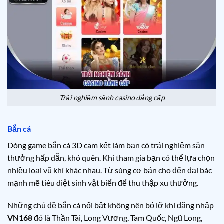
Trải nghiệm sảnh casino đẳng cấp
Bắn cá
Dòng game bắn cá 3D cam kết làm bạn có trải nghiệm săn
thưởng hấp dẫn, khó quên. Khi tham gia bạn có thể lựa chọn
nhiều loại vũ khí khác nhau. Từ súng cơ bản cho đến đại bác
mạnh mẽ tiêu diệt sinh vật biển để thu thập xu thưởng.
Những chủ đề bắn cá nổi bật không nên bỏ lỡ khi đăng nhập
VN168
đó là Thần Tài, Long Vương, Tam Quốc, Ngũ Long,