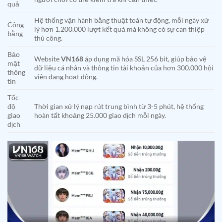
quả
Hệ thống vận hành bằng thuật toán tự động, mỗi ngày xử
Công
lý hơn 1.200.000 lượt kết quả mà không có sự can thiệp
bằng
thủ công.
Bảo
Website
VN168
áp dụng mã hóa SSL 256 bit, giúp bảo vệ
mật
dữ liệu cá nhân và thông tin tài khoản của hơn 300.000 hội
thông
viên đang hoạt động.
tin
Tốc
độ
Thời gian xử lý nạp rút trung bình từ 3-5 phút, hệ thống
giao
hoàn tất khoảng 25.000 giao dịch mỗi ngày.
dịch