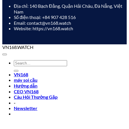
Địa chỉ: 140 Bạch Đằng, Quận Hải Châu, Đà Nẵng, Việt
Nam
Số điện thoại: +84 907 428 516
Email: contact@vn168.watch
Website: https://vn168.watch
VN168.WATCH
VN168
máy soi cầu
Hướng dẫn
CEO VN168
Câu Hỏi Thường Gặp
-
Newsletter