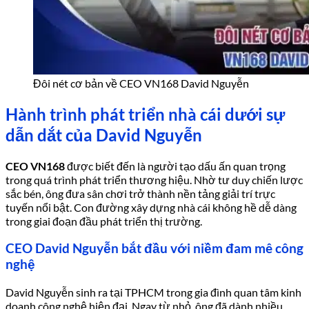
Đôi nét cơ bản về CEO VN168 David Nguyễn
Hành trình phát triển nhà cái dưới sự
dẫn dắt của David Nguyễn
CEO VN168
được biết đến là người tạo dấu ấn quan trọng
trong quá trình phát triển thương hiệu. Nhờ tư duy chiến lược
sắc bén, ông đưa sân chơi trở thành nền tảng giải trí trực
tuyến nổi bật. Con đường xây dựng nhà cái không hề dễ dàng
trong giai đoạn đầu phát triển thị trường.
CEO David Nguyễn bắt đầu với niềm đam mê công
nghệ
David Nguyễn sinh ra tại TPHCM trong gia đình quan tâm kinh
doanh công nghệ hiện đại. Ngay từ nhỏ, ông đã dành nhiều