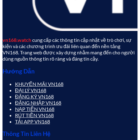
vn168.watch
cung cấp các thông tin cập nhật về trò chơi, sự
kiện và các chương trình ưu đãi liên quan đến nền tảng
VN168. Trang web được xây dựng nhằm mang đến cho người
dùng nguồn thông tin rõ ràng và đáng tin cậy.
Hướng Dẫn
KHUYẾN MÃI VN168
ĐẠI LÝ VN168
ĐĂNG KÝ VN168
ĐĂNG NHẬP VN168
NẠP TIỀN VN168
RÚT TIỀN VN168
TẢI APP VN168
Thông Tin Liên Hệ