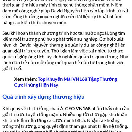
thời gian tìm hiểu máy tính cùng hệ thống phần mềm. Niềm
đam mê công nghệ giúp David Nguyễn tiếp cận lập trình từ rất
sớm. Ông thường xuyên nghiên cứu tài liệu kỹ thuật nhằm
nâng cao kiến thức chuyên môn.
Sau khi hoàn thành chương trình học tại nước ngoài, ông tìm
kiếm môi trường phù hợp phát triển sự nghiệp. Cơ hội xuất
hiện khi David Nguyễn tham gia quản lý dự án công nghệ liên
quan giải trí trực tuyến. Thời gian làm việc tại nhiều tổ chức
quốc tế giúp ông tích lũy kinh nghiệm quản trị quan trọng. Nhà
lãnh đạo trẻ dần mở rộng mối quan hệ đầu tư trong lĩnh vực
giải trí số.
Xem thêm:
Top Khuyến Mãi VN168 Tặng Thưởng
Cực Khủng Hiện Nay
Quá trình xây dựng thương hiệu
Khi quay về thị trường châu Á,
CEO VN168
nhận thấy nhu cầu
giải trí trực tuyến tăng mạnh. Nhiều người chơi gặp khó khăn
khi tìm kiếm nền tảng cá cược minh bạch. Nhận ra khoảng
trống thị trường, ông quyết định tham gia phát triển hệ thống.
Mục tiêu của thương hiệu hướng tới môi trường giải trí an