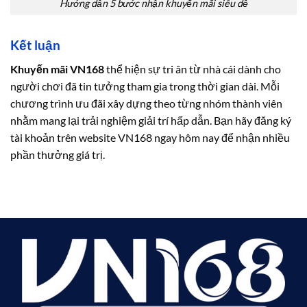
Hướng dẫn 5 bước nhận khuyến mãi siêu dễ
Kết luận
Khuyến mãi VN168
thể hiện sự tri ân từ nhà cái dành cho
người chơi đã tin tưởng tham gia trong thời gian dài. Mỗi
chương trình ưu đãi xây dựng theo từng nhóm thành viên
nhằm mang lại trải nghiệm giải trí hấp dẫn. Bạn hãy đăng ký
tài khoản trên website VN168 ngay hôm nay để nhận nhiều
phần thưởng giá trị.