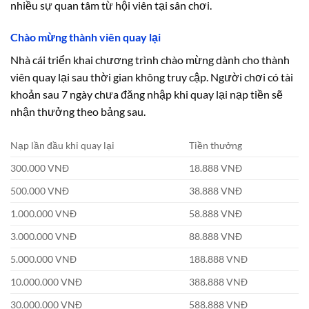
nhiều sự quan tâm từ hội viên tại sân chơi.
Chào mừng thành viên quay lại
Nhà cái triển khai chương trình chào mừng dành cho thành
viên quay lại sau thời gian không truy cập. Người chơi có tài
khoản sau 7 ngày chưa đăng nhập khi quay lại nạp tiền sẽ
nhận thưởng theo bảng sau.
Nạp lần đầu khi quay lại
Tiền thưởng
300.000 VNĐ
18.888 VNĐ
500.000 VNĐ
38.888 VNĐ
1.000.000 VNĐ
58.888 VNĐ
3.000.000 VNĐ
88.888 VNĐ
5.000.000 VNĐ
188.888 VNĐ
10.000.000 VNĐ
388.888 VNĐ
30.000.000 VNĐ
588.888 VNĐ