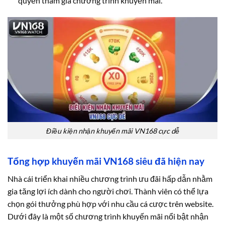
quyền tham gia chương trình khuyến mãi.
Điều kiện nhận khuyến mãi VN168 cực dễ
Tổng hợp khuyến mãi VN168 siêu đã hiện nay
Nhà cái triển khai nhiều chương trình ưu đãi hấp dẫn nhằm
gia tăng lợi ích dành cho người chơi. Thành viên có thể lựa
chọn gói thưởng phù hợp với nhu cầu cá cược trên website.
Dưới đây là một số chương trình khuyến mãi nổi bật nhận