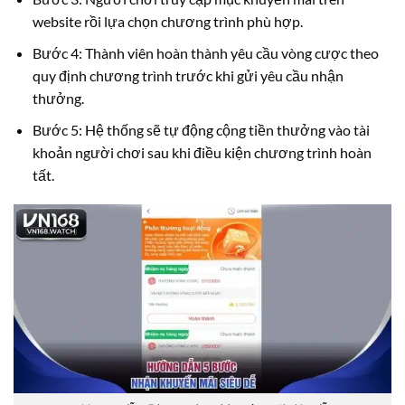
website rồi lựa chọn chương trình phù hợp.
Bước 4: Thành viên hoàn thành yêu cầu vòng cược theo
quy định chương trình trước khi gửi yêu cầu nhận
thưởng.
Bước 5: Hệ thống sẽ tự động cộng tiền thưởng vào tài
khoản người chơi sau khi điều kiện chương trình hoàn
tất.