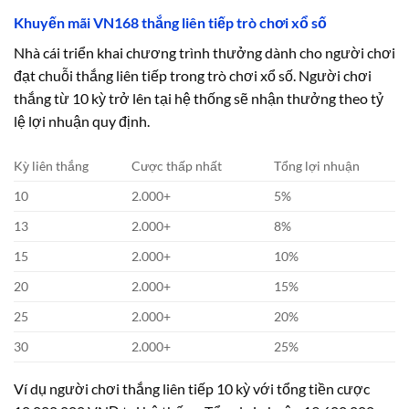
Khuyến mãi VN168 thắng liên tiếp trò chơi xổ số
Nhà cái triển khai chương trình thưởng dành cho người chơi
đạt chuỗi thắng liên tiếp trong trò chơi xổ số. Người chơi
thắng từ 10 kỳ trở lên tại hệ thống sẽ nhận thưởng theo tỷ
lệ lợi nhuận quy định.
Kỳ liên thắng
Cược thấp nhất
Tổng lợi nhuận
10
2.000+
5%
13
2.000+
8%
15
2.000+
10%
20
2.000+
15%
25
2.000+
20%
30
2.000+
25%
Ví dụ người chơi thắng liên tiếp 10 kỳ với tổng tiền cược